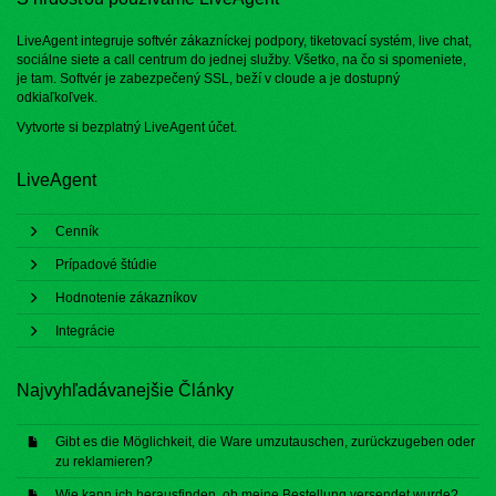
LiveAgent integruje softvér zákazníckej podpory, tiketovací systém, live chat,
sociálne siete a call centrum do jednej služby. Všetko, na čo si spomeniete,
je tam. Softvér je zabezpečený SSL, beží v cloude a je dostupný
odkiaľkoľvek.
Vytvorte si bezplatný
LiveAgent účet
.
LiveAgent
Cenník
Prípadové štúdie
Hodnotenie zákazníkov
Integrácie
Najvyhľadávanejšie Články
Gibt es die Möglichkeit, die Ware umzutauschen, zurückzugeben oder
zu reklamieren?
Wie kann ich herausfinden, ob meine Bestellung versendet wurde?