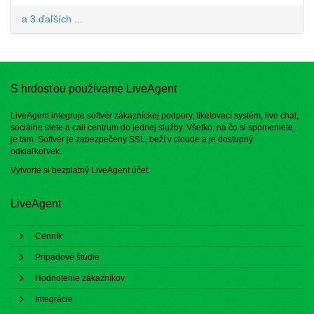
a 3 ďaľších ...
S hrdosťou používame LiveAgent
LiveAgent integruje softvér zákazníckej podpory, tiketovací systém, live chat,
sociálne siete a call centrum do jednej služby. Všetko, na čo si spomeniete,
je tam. Softvér je zabezpečený SSL, beží v cloude a je dostupný
odkiaľkoľvek.
Vytvorte si bezplatný
LiveAgent účet
.
LiveAgent
Cenník
Prípadové štúdie
Hodnotenie zákazníkov
Integrácie